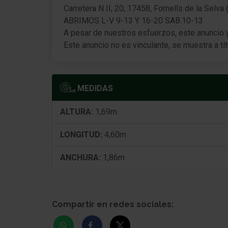
Carretera N II, 20, 17458, Fornells de la Selva 
Intermitente en Retrovisor exterior integrad.
ABRIMOS L-V 9-13 Y 16-20 SAB.10-13
A pesar de nuestros esfuerzos, este anuncio y 
Regulación del alcance de las luces autom
Este anuncio no es vinculante, se muestra a tít
Luces antiniebla LED
Faros Bi-LED
MEDIDAS
Función automática de las luces (Follow me
home, FMH)
ALTURA:
1,69m
Pilotos traseros LED
LONGITUD:
4,60m
Luz de día LED
ANCHURA:
1,86m
Lavafaros (Equipo lavafaros)
Limpiaparabrisas con Sensor de lluvia
Compartir en redes sociales:
Eyectores de líquido limpiaparabrisas
calefactable(s)