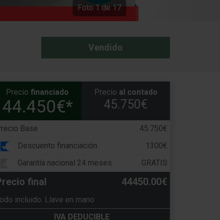
Foto
1
de
17
Vendido
Precio
financiado
Precio
al contado
44.450€*
45.750€
recio Base
45.750€
Descuento financiación
1300€
Garantía nacional 24 meses
GRATIS
recio final
44450.00€
odo incluido. Llave en mano
IVA DEDUCIBLE