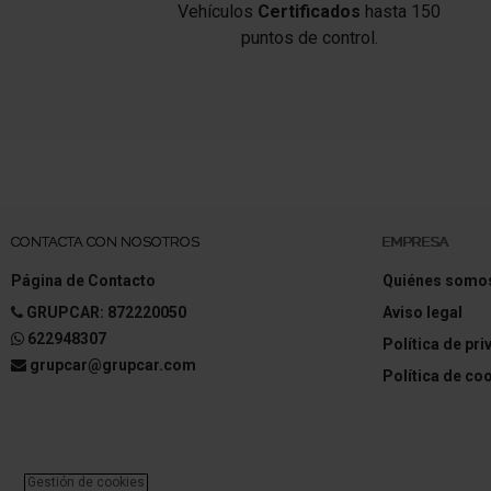
Vehículos
Certificados
hasta 150
puntos de control.
Ayuda aparcamiento delante y detrás
Sistema control presión neumáticos
Sistema de airbag para la cabeza 2ª fila de
asientos
Airbag de rodilla lado del conductor
Airbag conductor/acompañante
CONTACTA CON NOSOTROS
EMPRESA
Página de Contacto
Quiénes somo
Sistema de airbag para la cabeza
GRUPCAR: 872220050
Aviso legal
Airbag lateral delante
622948307
Política de pr
grupcar@grupcar.com
Política de co
Airbag acompañante Desconectable
Reposabrazos central delante con Portaobje
Reposabrazos central detrás con Portavasos
Gestión de cookies