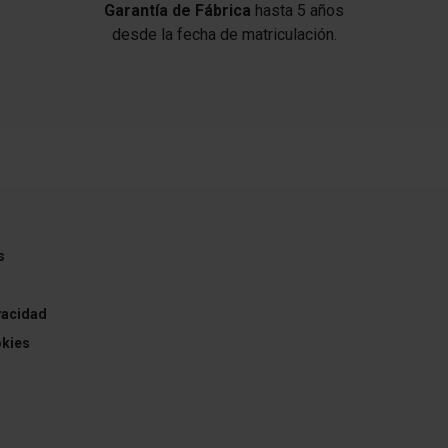
Garantía de Fábrica
hasta 5 años
Dirección asistida eléctric.
desde la fecha de matriculación.
Tipo transmisión: Tracción total
Programa electrónico de estabilidad con
Regulación antideslizante (VSC con TRC)
Asistente a la conducción: Control de subidas en
montes (HAC)
Batalla 2690 mm
s
Batería HV (Lithium-Ionen)
Caja de cambios automática continua -
ivacidad
Multidrive ECVT
okies
Reducción polución según norma gases escape
Euro 6e
tos
Motor eléctrico Eje delant. 134 kW / ET 40 kW
(Propulsión híbrida)