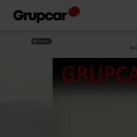
Volver
INI