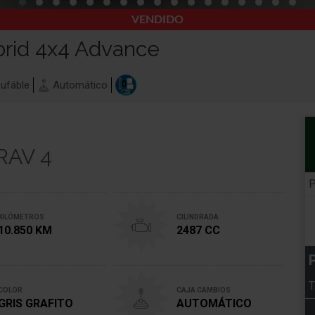
VENDIDO
brid 4x4 Advance
ufáble
Automático
 RAV 4
P
KILÓMETROS
CILINDRADA
10.850 KM
2487 CC
P
T
COLOR
CAJA CAMBIOS
GRIS GRAFITO
AUTOMÁTICO