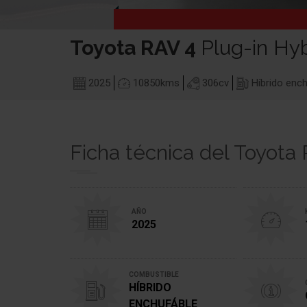
Toyota
RAV 4
Plug-in Hy
2025
10850
kms
306
cv
Híbrido ench
Ficha técnica del Toyota
AÑO
2025
COMBUSTIBLE
HÍBRIDO
ENCHUFÁBLE