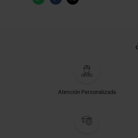
Descongelante del limpiaparabrisas delante
Lunas detrás tintadas
Lunas atérmicas tintado
DAB-Tuner (Receptor de radio digital)
Sistema de audio: Multimedia Toyota Touch 
Cámara de marcha atrás
Asistente a la conducción: sistema de seguri
Toyota Connect con automático Aviso de
socorro (eCall)
Atención Personalizada
Smartphone-Integración x-connect (Apple
CarPlay y Android Auto)
Toyota Smart Connect (Apple CarPlay y Andr
Auto, ?)
Ayuda aparcamiento delante