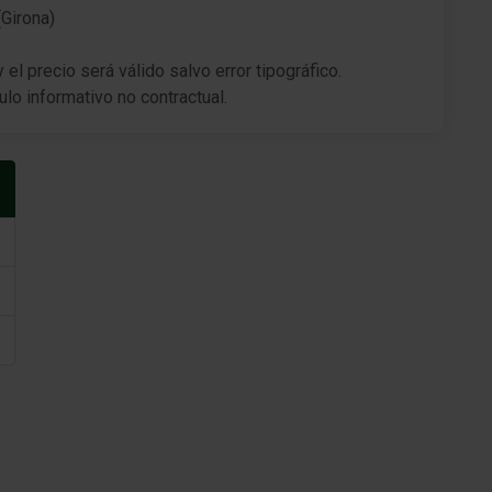
Respaldos de los asientos traseros regulable en
(Girona)
inclinación
el precio será válido salvo error tipográfico.
Asiento trasero plegable
ulo informativo no contractual.
Asiento niño Isofix
Reposacabezas delante y detrás regulable
Elevalunas eléctric. delante + detrás
Cierre centralizado / Instalación de arranque
Smart-Key, Entry&drive
Agarraderos de la puerta ext. color carrocería
Dispositivo de alarma para Cinturones de
seguridad delante
Dispositivo de alarma para Cinturones de
seguridad detrás