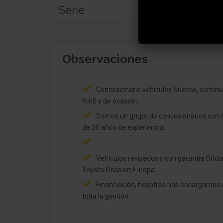
Serie
Carrocería: 5 puertas
Observaciones
Programa de estabilidad para el remolque (T
Retrovisor exterior plegable eléctricamente
Concesionario vehículos Nuevos, seminu
Retrovisor exterior regulable eléctricamente 
Km0 y de ocasión.
calefactable
Somos un grupo de concesionarios con
de 30 años de experiencia.
Retrovisor exterior pintado
Retrovisor exterior Negro pintado
Vehículos revisados y con garantía Oficia
Toyota Ocasion Europa.
Barras portaequipajes en el techo
Financiación, nosotros nos encargamos 
Techo panorámico / Techo abatible (Cristal)
toda la gestión.
Reflector del faro