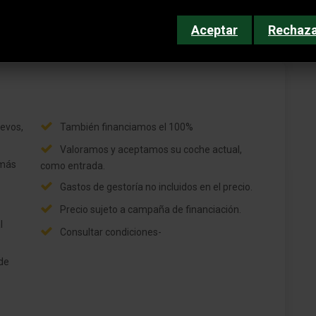
Aceptar
Rechaz
Calefacción del asiento delante
SC)
Calefacción del asiento detrás
Asiento delante izquierda regulable
evos,
También financiamos el 100%
eléctricamente
y
Valoramos y aceptamos su coche actual,
Asiento delante izquierda regulable en altura
 más
como entrada.
Asiento delante derecha regulable en altura
Gastos de gestoría no incluidos en el precio.
Precio sujeto a campaña de financiación.
Bolsas portaobjetos en respaldo asiento
l
conductor
Consultar condiciones-
Soporte lumbar Asiento delante izquierda,
de
regulable eléctricamente
Asiento trasero dividido