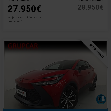
Precio financiado
Precio al contado
28.950€
27.950€
*sujeto a condiciones de
financiación
SEMINUEVO