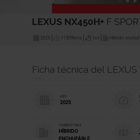
LEXUS
NX450H+
F SPOR
2025
11309
kms
1
cv
Híbrido enchuf
Ficha técnica del LEXU
AÑO
2025
COMBUSTIBLE
HÍBRIDO
ENCHUFÁBLE