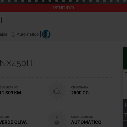
VENDIDO
T
áble
Automático
S NX450H+
P
KILÓMETROS
CILINDRADA
11.309 KM
2500 CC
P
T
COLOR
CAJA CAMBIOS
VERDE OLIVA
AUTOMÁTICO