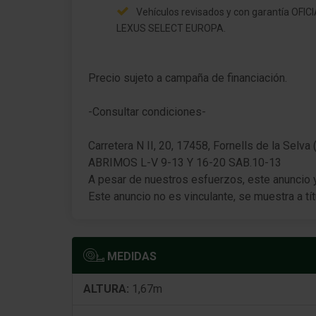
Intermitente en Retrovisor exterior integrad.
Vehículos revisados y con garantía OFIC
LEXUS SELECT EUROPA.
Luces antiniebla LED
Asistente a la conducción: Asistente luz
Precio sujeto a campaña de financiación.
carretera (sistema antideslumbramiento aut
Luz de cruce, AHB)
-Consultar condiciones-
Pilotos traseros LED
Carretera N II, 20, 17458, Fornells de la Selva 
Luz de día LED
ABRIMOS L-V 9-13 Y 16-20 SAB.10-13
A pesar de nuestros esfuerzos, este anuncio y 
Limpiaparabrisas con Sensor de lluvia
Este anuncio no es vinculante, se muestra a tít
Spoiler del techo
Lunas detrás tintadas
MEDIDAS
Lunas atérmicas tintado
ALTURA:
1,67m
Ventanilla lateral delante Cristal protector rui