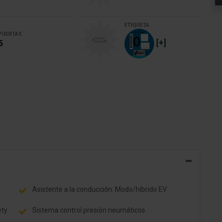
ETIQUETA
PUERTAS
[+]
5
e
Asistente a la conducción: Modo/híbrido EV
ety
Sistema control presión neumáticos