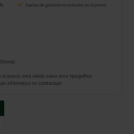
Programa electrónico de estabilidad con
IAL
Gastos de gestoría no incluidos en el precio.
Regulación antideslizante (VSC con TRC)
Tipo transmisión: Tracción delantera
Asistente a la conducción: Control de subidas en
om.
montes (HAC)
Batalla 2690 mm
(Girona)
Caja de cambios automática continua
Reducción polución según norma gases escape
el precio será válido salvo error tipográfico.
Euro 6d
ulo informativo no contractual.
Conmutador del modo de conducción
Motor eléctrico 134 kW (Propulsión híbrida)
Híbrido 179 kW (Motor 2,5 Ltr. - 140 kW)
do