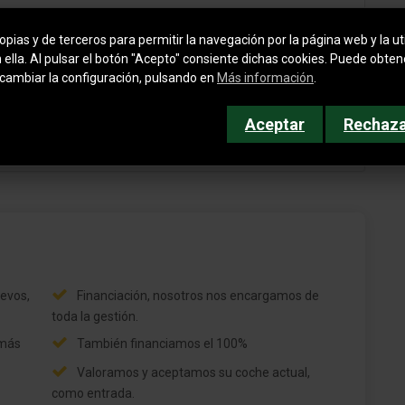
Control de crucero (Tempomat) con Regulación
de distancia
pias y de terceros para permitir la navegación por la página web y la uti
n ella. Al pulsar el botón "Acepto" consiente dichas cookies. Puede obte
Asientos delanteros climatizados
cambiar la configuración, pulsando en
Más información
.
Soporte lumbar delante, regulable
Aceptar
Rechaz
strar todo
eléctricamente
y
Sistema de cámaras 360 Grado
Sistema antibloqueo (ABS)
Freno de estacionamiento eléctric. (EPB)
Asistente a la conducción: Asistente de cambio y
mantenimiento de vía (LDA)
evos,
Financiación, nosotros nos encargamos de
toda la gestión.
Columna de dirección (Volante) regulable
eléctricamente
 más
También financiamos el 100%
Valoramos y aceptamos su coche actual,
Dirección asistida eléctric.
como entrada.