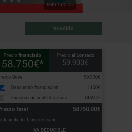
Foto
1
de
25
Vendido
Precio
financiado
Precio
al contado
58.750€*
59.900€
recio Base
59.900€
Descuento financiación
1150€
Garantía nacional 24 meses
GRATIS
recio final
58750.00€
odo incluido. Llave en mano
IVA DEDUCIBLE