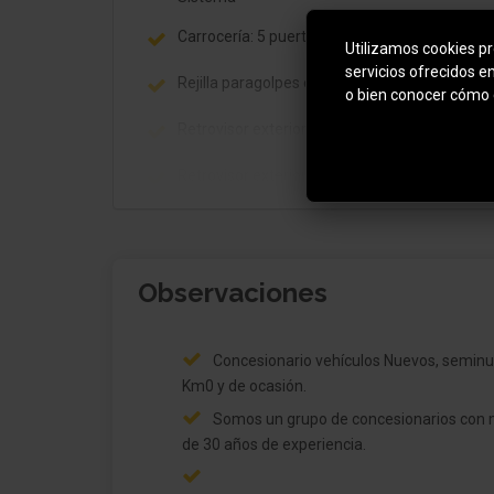
Carrocería: 5 puertas
Utilizamos cookies pro
servicios ofrecidos e
Rejilla paragolpes con Borde cromado
o bien conocer cómo 
Retrovisor exterior plegable eléctricamente
Mo
Retrovisor exterior regulable eléctricamente 
calefactable
Retrovisor exterior con Función
aparcamiento/ayuda aparc. marcha atrás
Observaciones
Retrovisor exterior pintado
Retrovisor exterior con sistema
Concesionario vehículos Nuevos, seminu
antideslumbramiento autom.
Km0 y de ocasión.
Barras portaequipajes en el techo
Somos un grupo de concesionarios con
de 30 años de experiencia.
Faro LED