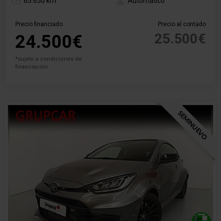
65.650 km
Automático
Precio financiado
Precio al contado
25.500€
24.500€
*sujeto a condiciones de
financiación
SEMINUEVO