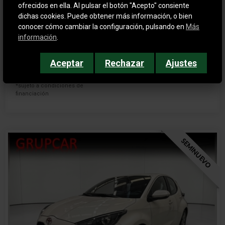
ofrecidos en ella. Al pulsar el botón "Acepto" consiente
2024
Gasolina
dichas cookies. Puede obtener más información, o bien
7.559 km
Manual
conocer cómo cambiar la configuración, pulsando en
Más
información
.
Precio financiado
Precio al contado
14.950€
13.900€
Aceptar
Rechazar
Ajustes
*sujeto a condiciones de
financiación
SEMINUEVO