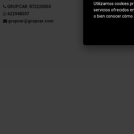
Utilizamos cookies pro
GRUPCAR: 872220050
Aviso legal
servicios ofrecidos e
622948307
Política de pr
o bien conocer cómo 
grupcar@grupcar.com
Política de co