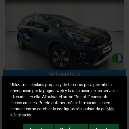
AUTOMÁTICO
Utilizamos cookies propias y de terceros para permitir la
KIA NIRO
navegación por la página web y la utilización de los servicios
DRIVE
ofrecidos en ella. Al pulsar el botón "Acepto" consiente
dichas cookies. Puede obtener más información, o bien
2020
Híbrido
conocer cómo cambiar la configuración, pulsando en
Más
información
.
60.784 km
Automático