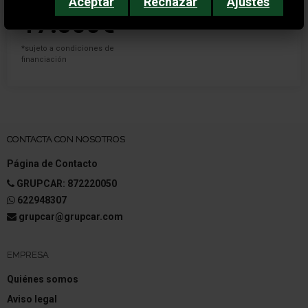
Aceptar
Rechazar
Ajustes
Precio financiado
Precio al contado
18.500€
17.500€
*sujeto a condiciones de
financiación
CONTACTA CON NOSOTROS
Página de Contacto
GRUPCAR: 872220050
622948307
grupcar@grupcar.com
EMPRESA
Quiénes somos
Aviso legal