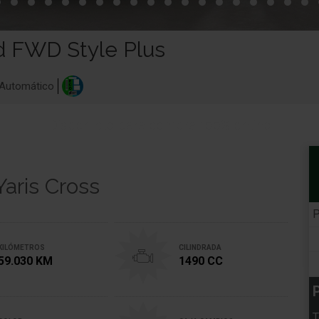
d FWD Style Plus
Automático
Disponible para compra 100% online
Yaris Cross
P
KILÓMETROS
CILINDRADA
59.030 KM
1490 CC
P
T