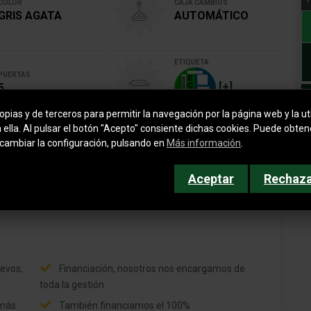
COLOR
CAJA CAMBIOS
GRIS AGATA
AUTOMÁTICO
ETIQUETA
PUERTAS
[+]
5
pias y de terceros para permitir la navegación por la página web y la uti
n ella. Al pulsar el botón "Acepto" consiente dichas cookies. Puede obte
cambiar la configuración, pulsando en
Más información
.
Aceptar
Rechaz
evos,
Financiación, nosotros nos encargamos de
toda la gestión.
 más
También financiamos el 100%