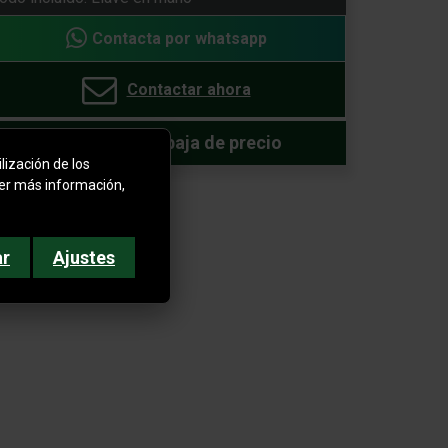
Contacta por whatsapp
Contactar ahora
Avísame si baja de precio
lización de los
ner más información,
ar
Ajustes