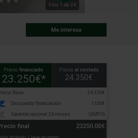
Foto
1
de
24
Me interesa
Precio
financiado
Precio
al contado
23.250€*
24.350€
recio Base
24.350€
Descuento financiación
1100€
Garantía nacional 24 meses
GRATIS
recio final
23250.00€
odo incluido. Llave en mano