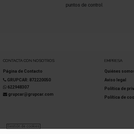
puntos de control.
CONTACTA CON NOSOTROS
EMPRESA
Página de Contacto
Quiénes somo
GRUPCAR: 872220050
Aviso legal
622948307
Política de pr
grupcar@grupcar.com
Política de co
Gestión de cookies