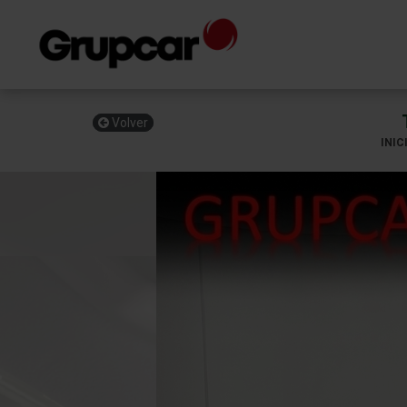
Volver
INIC