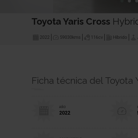
Toyota
Yaris Cross
Hybri
2022
59030
kms
116
cv
Híbrido
Ficha técnica del Toyota 
AÑO
2022