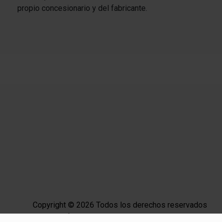
propio concesionario y del fabricante.
Copyright © 2026 Todos los derechos reservados
Plataforma Ocasión by
Releasemarketing S.L.