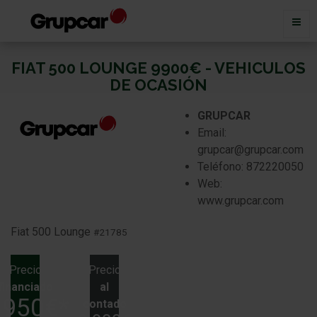
FIAT 500 LOUNGE 9900€ - VEHICULOS
DE OCASIÓN
GRUPCAR
Email:
grupcar@grupcar.com
Teléfono: 872220050
Web:
www.grupcar.com
Fiat 500
Lounge
#21785
Precio
Precio
financiado
al
.950€*
contado