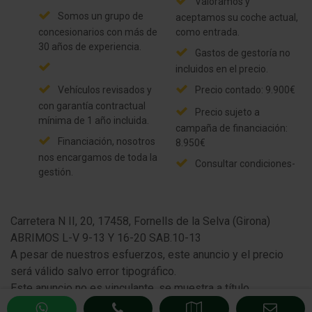
Rejilla paragolpes Cromado
Valoramos y
Somos un grupo de
aceptamos su coche actual,
Retrovisor exterior regulable eléctricamente y
concesionarios con más de
como entrada.
calefactable, ambos
30 años de experiencia.
Gastos de gestoría no
incluidos en el precio.
Techo panorámico (Cristal)
Vehículos revisados y
Precio contado: 9.900€
Luces antiniebla
con garantía contractual
Precio sujeto a
mínima de 1 año incluida.
campaña de financiación:
Luz de día
Financiación, nosotros
8.950€
nos encargamos de toda la
Limpialuneta trasera
Consultar condiciones-
gestión.
Paragolpes color carrocería
Lunas tintado
Carretera N II, 20, 17458, Fornells de la Selva (Girona)
ABRIMOS L-V 9-13 Y 16-20 SAB.10-13
Lunas atérmicas
A pesar de nuestros esfuerzos, este anuncio y el precio
será válido salvo error tipográfico.
Luna trasera calefactable(s)
Este anuncio no es vinculante, se muestra a título
informativo no contractual.
Sistema de audio: Radio con CD y MP3