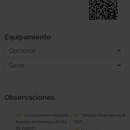
Equipamiento
Opcional
Serie
Pintura metalizada
Molduras laterales protectoras pintado incl.
Mantenimiento del modelo
Logotipo 500
Paquete Cromo
Observaciones
Climatizador automático
Paquete fumador
Positions-Memory para Asiento del
acompañante
Concesionario vehículos
También financiamos el
Carrocería: 3 puertas
Nuevos, seminuevos, Km0 y
100%
de ocasión.